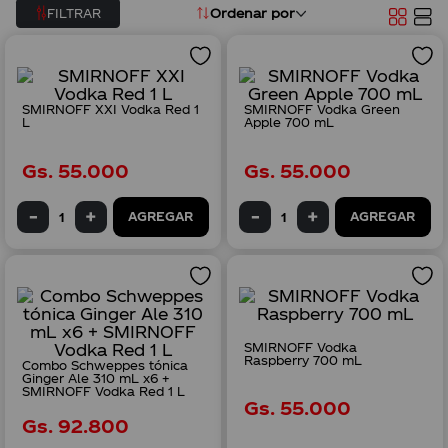
Ordenar por
FILTRAR
8
.
mini pack
9
.
albirroja
10
.
350
SMIRNOFF XXI Vodka Red 1
SMIRNOFF Vodka Green
L
Apple 700 mL
Gs.
55
.
000
Gs.
55
.
000
AGREGAR
AGREGAR
SMIRNOFF Vodka
Raspberry 700 mL
Combo Schweppes tónica
Ginger Ale 310 mL x6 +
SMIRNOFF Vodka Red 1 L
Gs.
55
.
000
Gs.
92
.
800