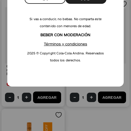
Si vas a conducir, no bebas. No comparta este
contenido con menores de edad.
BEBER CON MODERACIÓN
Términos y condiciones
2025 © Copyright Cola-Cola Andina. Reservados
todos los derechos.
Combo Dasani con gas 500
Combo Schweppes tónica
mL x6 + SMIRNOFF Vodka
Ginger Ale sin azúcar 310
Raspberry 700 mL
mL x6 + SMIRNOFF Vodka
Red 1 L
Gs.
73
.
900
Gs.
92
.
800
AGREGAR
AGREGAR