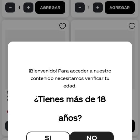
AGREGAR
AGREGAR
¡Bienvenido! Para acceder a nuestro
contenido necesitamos verificar tu
edad.
Combo Aquarius naranja
Combo Aquarius manzana
410 mL x6 + SMIRNOFF
410 mL x6 + SMIRNOFF
¿Tienes más de 18
Vodka Tropical 700 mL
Vodka Green Apple 700 mL
Gs.
85
.
000
Gs.
85
.
000
años?
AGREGAR
AGREGAR
SI
NO