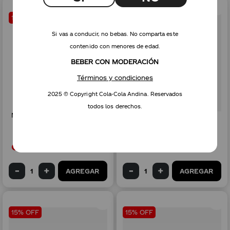
15% OFF
15% OFF
Si vas a conducir, no bebas. No comparta este
contenido con menores de edad.
BEBER CON MODERACIÓN
Términos y condiciones
2025 © Copyright Cola-Cola Andina. Reservados
todos los derechos.
Monster Energy 473 ml x 6
Monster Energy Ultra sin
azúcar 473 ml x 6
Gs.
76
.
500
Gs.
90
.
000
Gs.
76
.
500
Gs.
90
.
000
AGREGAR
AGREGAR
15% OFF
15% OFF