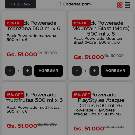
Ordenar por
FILTRAR
8
.
mini pack
9
.
albirroja
15% OFF
15% OFF
10
.
350
Pack Powerade manzana
Pack Powerade Mountain
500 ml x 6
Blast (Mora) 500 ml x 6
Gs.
51
.
000
Gs.
60
.
000
Gs.
51
.
000
Gs.
60
.
000
AGREGAR
AGREGAR
15% OFF
15% OFF
Pack Powerade multifrutas
Powerade PlayStyles
500 ml x 6
Ataque Citrus 500 ml x6
Gs.
51
.
000
Gs.
60
.
000
Gs.
51
.
000
Gs.
60
.
000