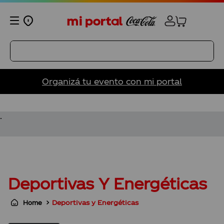
Organizá tu evento con mi portal
TÉRMINOS MÁS BUSCADOS
1
.
200ml
.
2
.
panini
3
.
vasos
4
.
coca cola
Deportivas Y Energéticas
5
.
vaso
6
.
vaso pasión
Deportivas y Energéticas
7
.
vasos canción