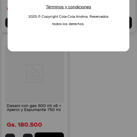
Términos y condiciones
Gs.
149
.
000
Gs.
163
.
800
2025 © Copyright Cola-Cola Andina. Reservados
AGREGAR
AGREGAR
todos los derechos.
Dasani con gas 500 ml x6 +
Aperol y Espumante 750 ml
Gs.
180
.
500