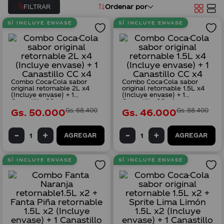
Ordenar por
FILTRAR
8
.
albirroja
SÍ INCLUYE ENVASE
SÍ INCLUYE ENVASE
9
.
vasos canción
10
.
retornable
Combo Coca-Cola sabor
Combo Coca-Cola sabor
original retornable 2L x4
original retornable 1.5L x4
(Incluye envase) + 1
(Incluye envase) + 1
Canastillo CC x4
Canastillo CC x4
Gs.
50
.
000
Gs.
68
.
400
Gs.
46
.
000
Gs.
88
.
400
AGREGAR
AGREGAR
SÍ INCLUYE ENVASE
SÍ INCLUYE ENVASE