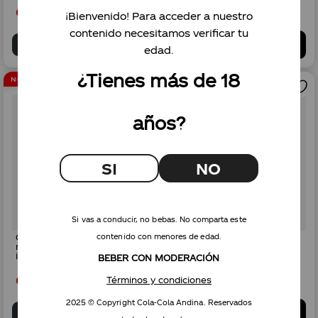
envase) + 1 Canastillo CC x4
Gs.
50
.
000
Gs.
68
.
400
Gs.
50
.
000
Gs.
68
.
400
¡Bienvenido! Para acceder a nuestro
contenido necesitamos verificar tu
AGREGAR
AGREGAR
edad.
¿Tienes más de 18
NO INCLUYE ENVASE
NO INCLUYE ENVASE
años?
SI
NO
Si vas a conducir, no bebas. No comparta este
Combo Coca-Cola sin azúcar
Combo Coca-Cola sabor
contenido con menores de edad.
retornable 2L x4 (No
original retornable 2L x4
incluye envase) + 1
(No incluye envase) + 1
BEBER CON MODERACIÓN
Canastillo CC x4
Canastillo CC x4
Gs.
50
.
000
Gs.
50
.
000
Términos y condiciones
2025 © Copyright Cola-Cola Andina. Reservados
AGREGAR
AGREGAR