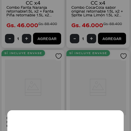
Combo Fanta Naranja
Combo Coca-Cola sabor
retornable1.5L x2 + Fanta
original retornable 1.5L x2 +
Piña retornable 1.5L x2
Sprite Lima Limón 1.5L x2
(Incluye envase) + 1
(Incluye envase) + 1
Canastillo CC x4
Canastillo CC x4
Gs.
46
.
000
Gs.
88
.
400
Gs.
46
.
000
Gs.
88
.
400
AGREGAR
AGREGAR
SÍ INCLUYE ENVASE
SÍ INCLUYE ENVASE
Combo Coca-Cola sin azúcar
Combo Coca-Cola sabor
retornable 2L x4 (Incluye
original retornable 2L x2 +
envase) + 1 Canastillo CC x4
Coca-Cola sin azúcar
retornable 2L x2 (Incluye