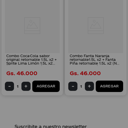
Combo Coca-Cola sabor
Combo Fanta Naranja
original retornable 1.5L x2 +
retornable1.5L x2 + Fanta
Sprite Lima Limón 1.5L x2
Piña retornable 1.5L x2 (No
(No incluye envase) + 1
incluye envase) + 1
Canastillo CC x4
Canastillo CC x4
Gs.
46
.
000
Gs.
46
.
000
AGREGAR
AGREGAR
Suscribite a nuestro newsletter