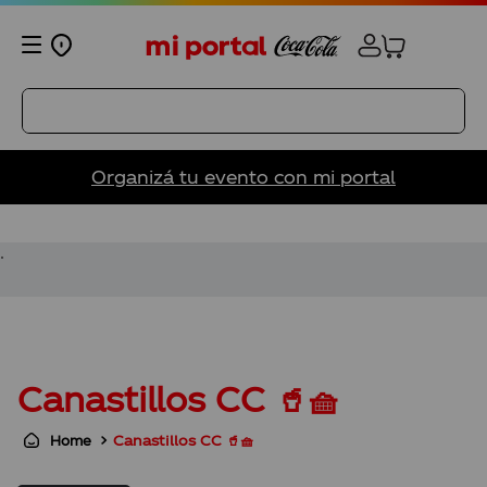
Organizá tu evento con mi portal
TÉRMINOS MÁS BUSCADOS
1
.
200ml
.
2
.
panini
3
.
vasos
4
.
coca cola
Canastillos CC 🥤🧺
5
.
vaso
6
.
vaso pasión
Canastillos CC 🥤🧺
7
.
mini pack