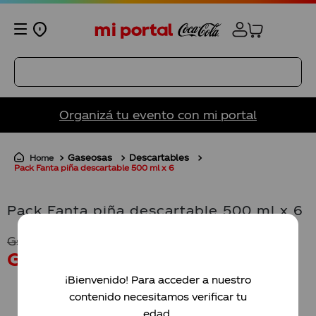
Organizá tu evento con mi portal
TÉRMINOS MÁS BUSCADOS
1
.
200ml
Gaseosas
Descartables
Pack Fanta piña descartable 500 ml x 6
2
.
panini
3
.
coca cola
Pack Fanta piña descartable 500 ml x 6
4
.
vasos
Gs.
39
.
000
Gs.
32
.
500
5
.
vaso
¡Bienvenido! Para acceder a nuestro
6
.
vaso pasión
contenido necesitamos verificar tu
7
.
albirroja
AGREGAR AL CARRITO
edad.