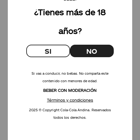
8
.
mini pack
¿Tienes más de 18
9
.
retornable
10
.
350
años?
SI
NO
Si vas a conducir, no bebas. No comparta este
contenido con menores de edad.
BEBER CON MODERACIÓN
Términos y condiciones
2025 © Copyright Cola-Cola Andina. Reservados
todos los derechos.