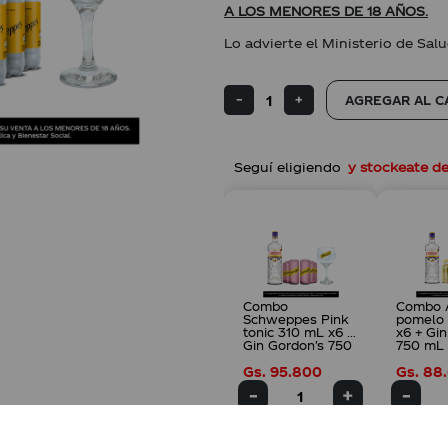
A LOS MENORES DE 18 AÑOS.
Lo advierte el Ministerio de Salu
AGREGAR AL C
Combo
Combo 
Schweppes Pink
pomelo
tonic 310 mL x6 +
x6 + Gi
Gin Gordon's 750
750 mL
mL + Copa
Schwep
Gs.
95
.
800
Gs.
88
.
Schweppes
AGREGAR
AG