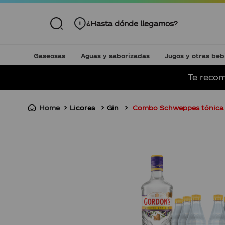
¿Hasta dónde llegamos?
Gaseosas
Aguas y saborizadas
Jugos y otras beb
S BUSCADOS
Te recom
Licores
Gin
Combo Schweppes tónica 
ión
k
nción