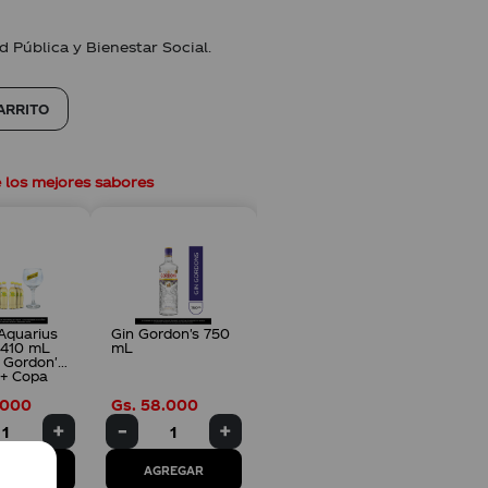
d Pública y Bienestar Social.
ARRITO
Aquarius
Gin Gordon's 750
 410 mL
mL
n Gordon's
 + Copa
pes
000
Gs.
58
.
000
REGAR
AGREGAR