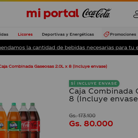
idas
Licores
Deportivas y Energéticas
Promociones
endamos la cantidad de bebidas necesarias para tu 
Caja Combinada Gaseosas 2.0L x 8 (Incluye envase)
SÍ INCLUYE ENVASE
Caja Combinada 
8 (Incluye envase
Gs.
173
.
100
Gs.
80
.
000