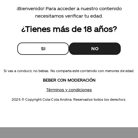
Información nutricional
¡Bienvenido! Para acceder a nuestro contenido
necesitamos verificar tu edad.
Coca-Cola sin azúc
L - RF
¿Tienes más de 18 años?
Sprite lima limón r
RF
SI
NO
Si vas a conducir, no bebas. No comparta este contenido con menores de edad.
BEBER CON MODERACIÓN
Términos y condiciones
2025 © Copyright Cola-Cola Andina. Reservados todos los derechos.