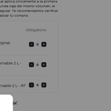
al aplica únicamente a la primera
egunda caja del mismo volumen, el
regular. Te recomendamos verificar
nalizar tu compra.
Obligatorio
iginal
F
rnable 2 L -
rnable 2 L - RF
 tu caja!
ble 2 L - RF