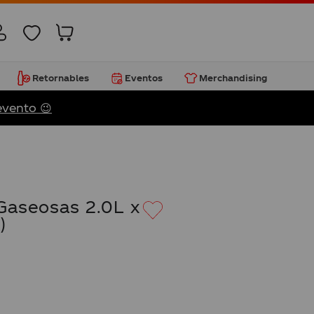
Retornables
Eventos
Merchandising
evento 😉
Gaseosas 2.0L x
)