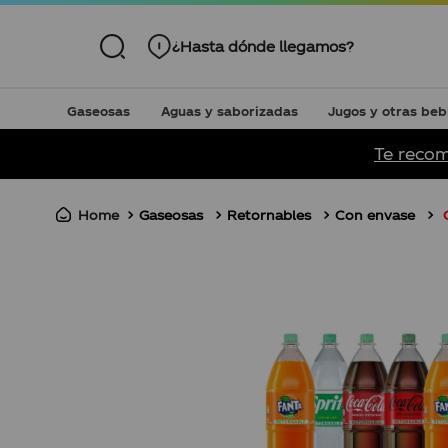
¿Hasta dónde llegamos?
Gaseosas
Aguas y saborizadas
Jugos y otras beb
S BUSCADOS
Te recom
Gaseosas
Retornables
Con envase
ión
k
nción