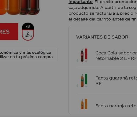
Importante:
El precio promocion
caja adquirida. A partir de la s
producto se facturará a precio 
el detalle del carrito antes de fi
Coca-Cola sabor or
retornable 2 L - R
Fanta guaraná reto
RF
Fanta naranja reto
¡Te faltan
8
para completar
Fanta piña retorna