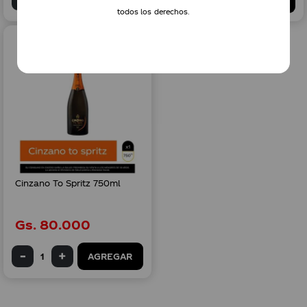
todos los derechos.
Cinzano To Spritz 750ml
Gs.
80
.
000
AGREGAR