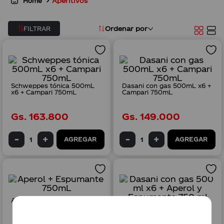
Aperitivos
8
.
albirroja
9
.
vasos canción
Ordenar por
FILTRAR
10
.
retornable
Schweppes tónica 500mL
Dasani con gas 500mL x6 +
x6 + Campari 750mL
Campari 750mL
Gs.
163
.
800
Gs.
149
.
000
AGREGAR
AGREGAR
Aperol + Espumante 750mL
Dasani con gas 500 ml x6 +
Aperol y Espumante 750 ml