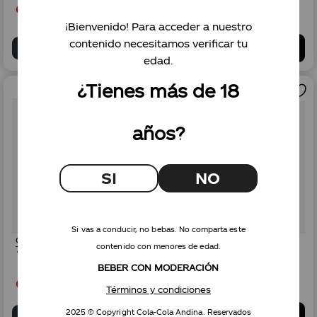
Gs.
165
.
000
Gs.
180
.
500
¡Bienvenido! Para acceder a nuestro
contenido necesitamos verificar tu
AGREGAR
AGREGAR
edad.
¿Tienes más de 18
años?
SI
NO
Si vas a conducir, no bebas. No comparta este
Campari Bitter Italiano
Aperol 750ml
contenido con menores de edad.
750mL
BEBER CON MODERACIÓN
Gs.
133
.
750
Gs.
94
.
000
Términos y condiciones
2025 © Copyright Cola-Cola Andina. Reservados
AGREGAR
AGREGAR