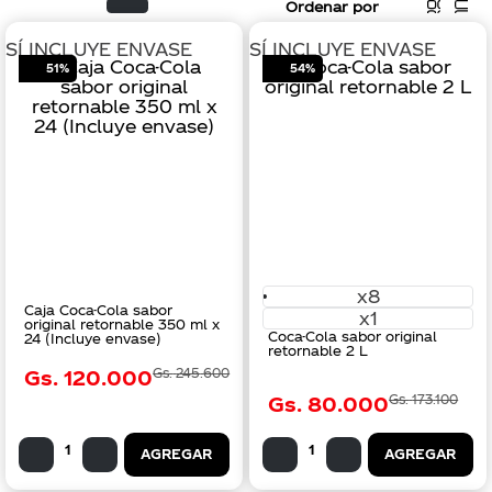
Ordenar por
SÍ INCLUYE ENVASE
SÍ INCLUYE ENVASE
51%
54%
x8
Caja Coca-Cola sabor
x1
original retornable 350 ml x
Coca-Cola sabor original
24 (Incluye envase)
retornable 2 L
Gs.
120
.
000
Gs.
245
.
600
Gs.
80
.
000
Gs.
173
.
100
AGREGAR
AGREGAR