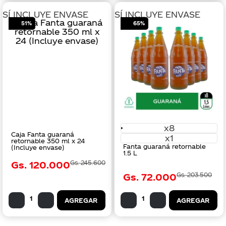
SÍ INCLUYE ENVASE
SÍ INCLUYE ENVASE
51%
65%
x8
Caja Fanta guaraná
x1
retornable 350 ml x 24
Fanta guaraná retornable
(Incluye envase)
1.5 L
Gs.
120
.
000
Gs.
245
.
600
Gs.
72
.
000
Gs.
203
.
500
AGREGAR
AGREGAR